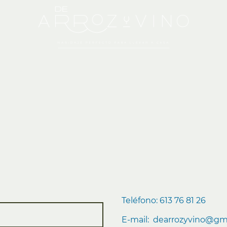
De Arroz
Y Vino
Otros Servicios
Galería
Con
Teléfono: 613 76 81 26
E-mail: dearrozyvino@gm